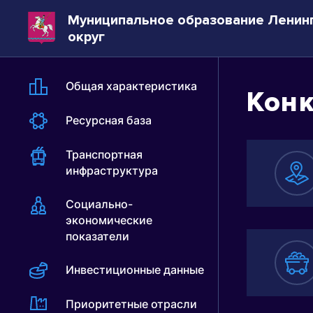
Муниципальное образование Ленин
округ
Общая характеристика
Кон
Ресурсная база
Транспортная
инфраструктура
Социально-
Л
экономические
г
показатели
К
р
Инвестиционные данные
Приоритетные отрасли
М