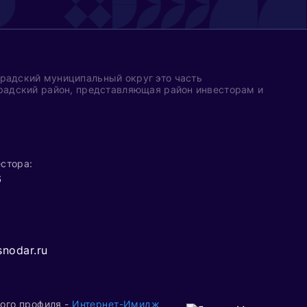
радский муниципальный округ это часть
радский район, представляющая район инвесторам и
стора:
6
nodar.ru
ого профиля -
Интернет-Имидж