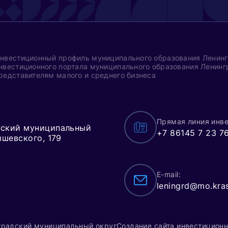
нвестиционный профиль муниципального образования Ленинг
нвестиционного портала муниципального образования Ленинг
редставителям малого и среднего бизнеса
Прямая линия инве
дский муниципальный
+7 86145 7 23 7
ышевского, 179
E-mail:
leningrd@mo.kras
градский муниципальный округ
Создание сайта инвестиционн