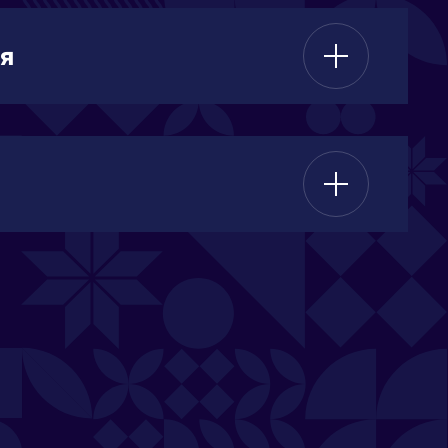
пального образования.
я
аснодарского края Ленинградский
который характеризуется умеренно-
а января -3С, июля +24,7С) и
 лежит в области развития аграрного
ступать сразу в роли нескольких
ития:
) центром переработки; 3) центром