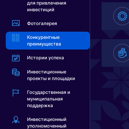
для привлечения
о
инвестиций
Фотогалерея
В
Конкурентные
р
преимущества
к
п
Истории успеха
К
Инвестиционные
с
проекты и площадки
Л
Государственная и
с
муниципальная
поддержка
1
к
Инвестиционный
уполномоченный