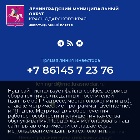
ЛЕНИНГРАДСКИЙ МУНИЦИПАЛЬНЫЙ
ОКРУГ
КРАСНОДАРСКОГО КРАЯ
ИНВЕСТИЦИОННЫЙ ПОРТАЛ
Прямая линия инвестора
+7 86145 7 23 76
leningrd@mo.krasnodar.ru
Наш сайт использует файлы cookies, сервисы
сбора технических данных посетителей
(данные об IP-адресе, местоположении и др.),
а также метрические программы "LiveInternet"
и "Яндекс.Метрика" для обеспечения
работоспособности и улучшения качества
Разработка сайта –
Интернет-Имидж
обслуживания. Продолжая использовать наш
сайт, вы автоматически соглашаетесь с
использованием данных технологий.
© Администрация муниципального образования
Ленинградский муниципальный округ