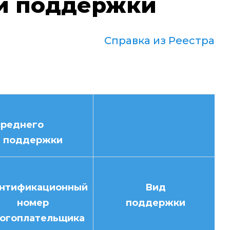
ей поддержки
Справка из Реестра
среднего
е поддержки
нтификационный
Вид
номер
поддержки
огоплательщика