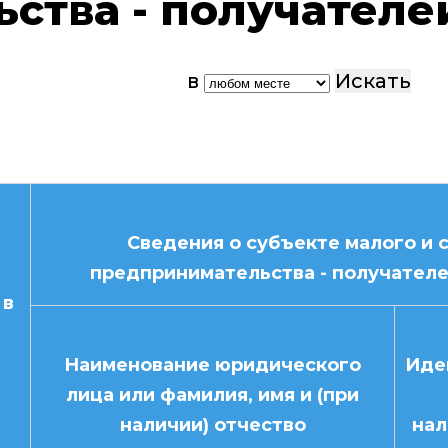
ства - получател
в
Сведения о субъекте малого и 
предпринимательства - получател
 в
Наименование юридического
Иде
лица или фамилия, имя и (при
наличии) отчество
нал