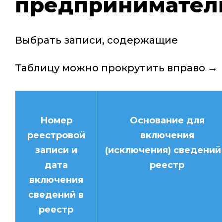
предприниматель
Выбрать записи, содержащие
Таблицу можно прокрутить вправо →
Номер
Основание для
реестровой
включения
записи и
(исключения) сведений
дата
реестр
включения
сведений в
реестр